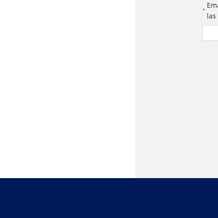
Ema
las