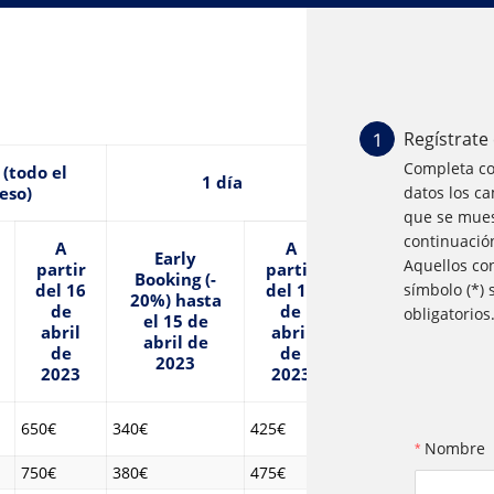
Regístrate
1
Completa co
(todo el
1 día
eso)
datos los c
que se mues
continuació
A
A
Early
Aquellos con
partir
partir
Booking (-
del 16
del 16
símbolo (*) 
20%) hasta
de
de
obligatorios
el 15 de
abril
abril
abril de
de
de
2023
2023
2023
650€
340€
425€
Nombre
750€
380€
475€