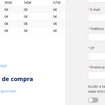
950€
540€
675€
0€
0€
0€
E-mail
0€
0€
0€
0€
0€
0€
Teléfono
0€
0€
0€
CP
legal
Provincia
s de compra
Acudir a l
-generales
Hotel H10 