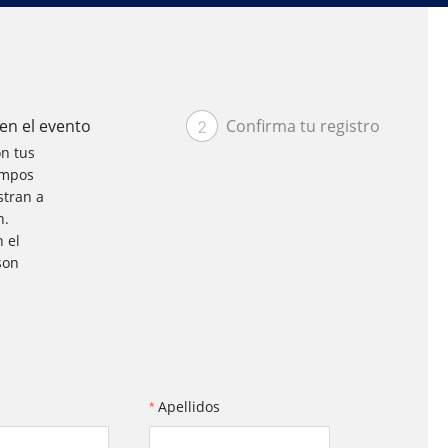
 en el evento
Confirma tu registro
2
n tus
ampos
tran a
n.
 el
son
.
Apellidos